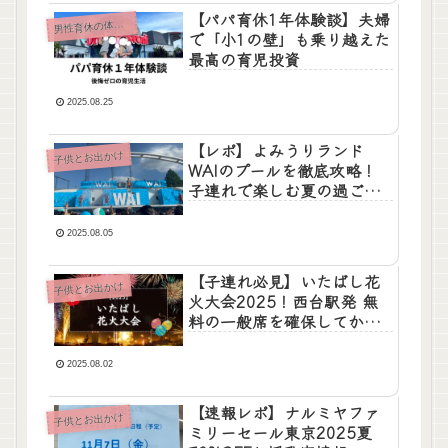
【パパ育休1年体験談】夫婦
男
性育休の体験談
で「小1の壁」も乗り越えた
最高の育児投資
2025.08.25
【レポ】よみうりランド
子供とお出かけ
WAIのプールを徹底攻略！
子連れで楽しむ夏の過ごし
方
2025.08.05
【子連れ必見】いたばし花
子供とお出かけ
火大会2025！西台駅発 無
料の一般席を確保してから
浮間子どもスポーツ広場満
喫コース
2025.08.02
【速報レポ】ナルミヤファ
子供とお出かけ
ミリーセール東京2025夏