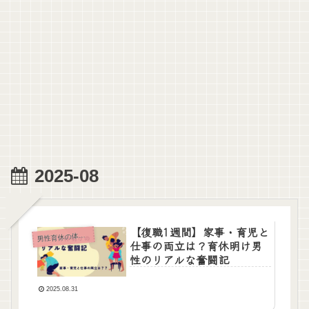
2025-08
【復職1週間】家事・育児と
男
性育休の体験談
仕事の両立は？育休明け男
性のリアルな奮闘記
2025.08.31