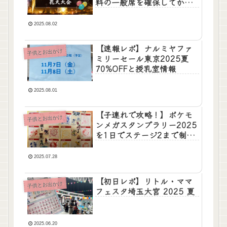
料の一般席を確保してから
浮間子どもスポーツ広場満
喫コース
2025.08.02
【速報レポ】ナルミヤファ
子供とお出かけ
ミリーセール東京2025夏
70%OFFと授乳室情報
2025.08.01
【子連れで攻略！】ポケモ
子供とお出かけ
ンメガスタンプラリー2025
を1日でステージ2まで制
覇！
2025.07.28
【初日レポ】リトル・ママ
子供とお出かけ
フェスタ埼玉大宮 2025 夏
2025.06.20