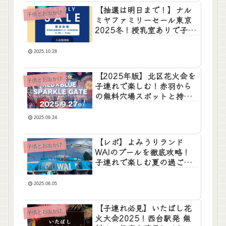
【抽選は明日まで！】ナル
子供とお出かけ
ミヤファミリーセール東京
2025冬！授乳室ありで子連
れでも安心
2025.10.28
【2025年版】北区花火会を
子供とお出かけ
子連れで楽しむ！赤羽から
の無料穴場スポットと持ち
物ガイド
2025.09.24
【レポ】よみうりランド
子供とお出かけ
WAIのプールを徹底攻略！
子連れで楽しむ夏の過ごし
方
2025.08.05
【子連れ必見】いたばし花
子供とお出かけ
火大会2025！西台駅発 無