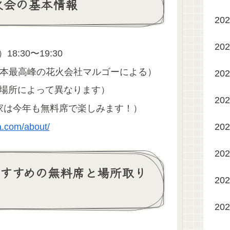
火会の基本情報
20
20
18:30〜19:30
（日本最高峰の花火会社マルゴーによる）
20
00（場所によって異なります）
20
が家は今年も無料席で楽しみます！）
20
ta.com/about/
20
すすめの無料席と場所取り
20
20