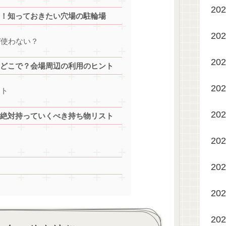
20
！知っておきたい穴場の駐輪場
20
ぜ使わない？
20
どこで？会場周辺の利用のヒント
20
ット
20
絶対持っていくべき持ち物リスト
20
20
20
20