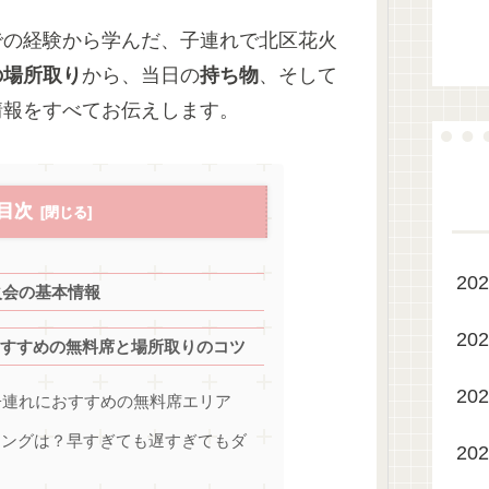
での経験から学んだ、子連れで北区花火
の場所取り
から、当日の
持ち物
、そして
情報をすべてお伝えします。
目次
20
火会の基本情報
20
すすめの無料席と場所取りのコツ
20
子連れにおすすめの無料席エリア
ミングは？早すぎても遅すぎてもダ
20