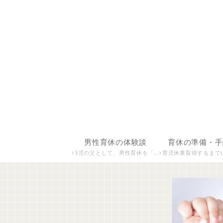
男性育休の体験談
育休の準備・手
3児の父として、男性育休を「取らなかった」「短期で取った」「長期で取った」すべての経験をまとめています。 実体験をもとに、育休を取る・取らない判断の背景や、家庭・仕事への影響、当事者だからこそ感じた葛藤や気づきを発信しています。
育児休業取得するまでにしたことを掲