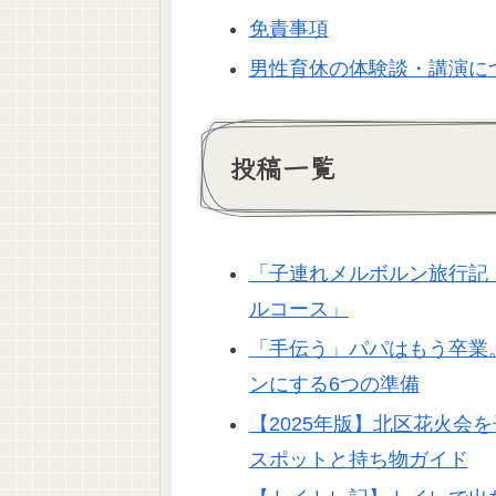
免責事項
男性育休の体験談・講演に
投稿一覧
「子連れメルボルン旅行記
ルコース」
「手伝う」パパはもう卒業
ンにする6つの準備
【2025年版】北区花火会
スポットと持ち物ガイド