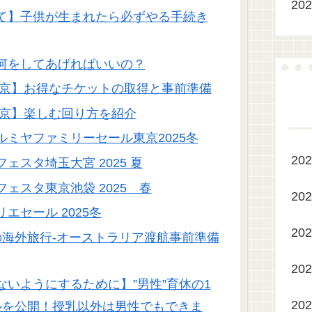
20
て】子供が生まれたら必ずやる手続き
何をしてあげればいいの？
東京】お得なチケットの取得と事前準備
東京】楽しむ回り方を紹介
ミヤファミリーセール東京2025冬
20
スタ埼玉大宮 2025 夏
ェスタ東京池袋 2025 春
20
エセール 2025冬
20
の海外旅行-オーストラリア渡航事前準備
20
いようにするために】”男性”育休の1
20
ルを公開！授乳以外は男性でもできま