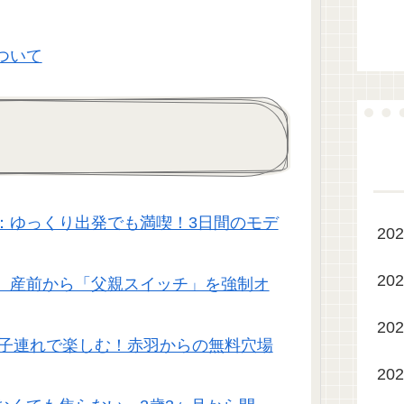
ついて
：ゆっくり出発でも満喫！3日間のモデ
20
20
。産前から「父親スイッチ」を強制オ
20
を子連れで楽しむ！赤羽からの無料穴場
20