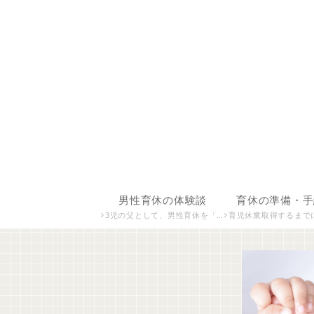
男性育休の体験談
育休の準備・手
3児の父として、男性育休を「取らなかった」「短期で取った」「長期で取った」すべての経験をまとめています。 実体験をもとに、育休を取る・取らない判断の背景や、家庭・仕事への影響、当事者だからこそ感じた葛藤や気づきを発信しています。
育児休業取得するまでにしたことを掲