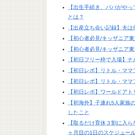
【出生手続き、パパがやっ
とは？
【出産立ち会い記録】夫は
【初心者必見/キッザニア
【初心者必見/キッザニア
【初日フリー枠で入場】ナル
【初日レポ】リトル・ママフェ
【初日レポ】リトル・ママフ
【初日レポ】ワールドアトリ
【初海外】子連れ5人家族
したこと
【取るだけ育休３割に入らな
ヶ月目の1日のスケジュー