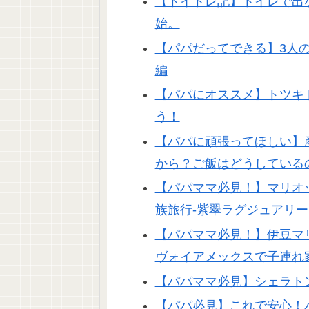
【トイトレ記】トイレで出
始。
【パパだってできる】3人
編
【パパにオススメ】トツキ
う！
【パパに頑張ってほしい】
から？ご飯はどうしている
【パパママ必見！】マリオ
族旅行-紫翠ラグジュアリ
【パパママ必見！】伊豆マ
ヴォイアメックスで子連れ
【パパママ必見】シェラト
【パパ必見】これで安心！