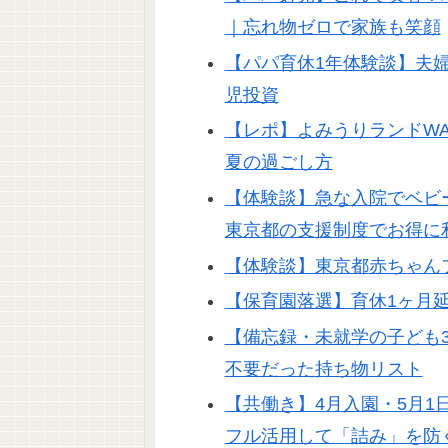
｜忘れ物ゼロで家族も笑顔
【パパ育休1年体験談】夫
児投資
【レポ】よみうりランドW
夏の過ごし方
【体験談】急な入院でベビ
東京都の支援制度でお得に
【体験談】東京都赤ちゃん
【保育園落選】育休1ヶ月
【備忘録・未就学の子ども
不要だった持ち物リスト
【共働き】4月入園・5月
フル活用して「詰み」を防