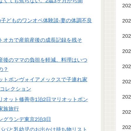
なくても焦らない。2歳3ヶ月から開
20
の子どものワンオペ体験談-妻の体調不良
20
20
トオカで産前産後の成長記録を残そ
20
産後のママの負担を軽減。料理はいつ
20
の？
ットボンヴォイアメックスで子連れ家
20
ーコレクション
20
リオット修善寺1泊2日マリオットボン
家族旅行
20
ングランデ東京2泊3日
20
パパと乳幼児のお出かけ持ち物リスト