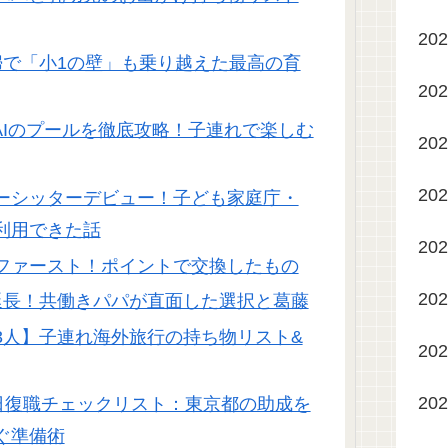
20
婦で「小1の壁」も乗り越えた最高の育
20
AIのプールを徹底攻略！子連れで楽しむ
20
20
ーシッターデビュー！子ども家庭庁・
利用できた話
20
ファースト！ポイントで交換したもの
20
延長！共働きパパが直面した選択と葛藤
3人】子連れ海外旅行の持ち物リスト&
20
20
1日復職チェックリスト：東京都の助成を
ぐ準備術