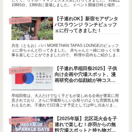
たくて、リトル・ママフェスタ大宮に行ってきました。 到着は
10時5分、13時頃に退場しました。 イベント開催日時と場所 全
国各地でやっているようですね。 今回は大宮で開催されている
の...
【子連れOK】新宿モアザンタ
子供とお出かけ
パスラウンジ ランチビュッフ
ェに行ってきました！
共生（ともお）パパ MORETHAN TAPAS LOUNGEのビュッフ
ェに赤ちゃんと行ってきました。 赤ちゃんと一緒にゆっくり食
事を楽しむことができましたので、 料理や店内もご紹介しま
す。 平日3,500円で本格的な料理を楽しめる新宿で人...
【子連れ早稲田祭2025】子供
子供とお出かけ
向け企画や穴場スポット、漫
画研究会の似顔絵が神コス
パ！
早稲田祭は、大人だけでなく子どもが楽しめる企画が豊富に用
意されており、さらに学園祭らしいお祭りのような雰囲気も味
わえるため、子連れで1日過ごす予定としては申し分ありませ
ん！ ほかの大学の学園祭にも行っていますが、子連れでもここ
まで満喫できる...
【2025年版】北区花火会を子
子供とお出かけ
連れで楽しむ！赤羽からの無
料穴場スポットと持ち物ガイ