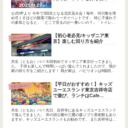
ド
公式HPより 今年で3回目となる北区花火会！毎年、河川敷を埋
め尽くすほどの観客で賑わう一大イベントです。 特に子連れで
の参加となると、「どこで見るのが一番いいの？」「トイレや
授乳室は？」といった疑問が尽きないですよね。 この記事で
は、我が家...
【初心者必見/キッザニア東
子供とお出かけ
京】楽しむ回り方を紹介
共生（ともお）パパ 今回初めてキッザニア東京行ってきまし
た。 子供も楽しんで時間いっぱい遊んでくれましたので、我が
家の回り方をご紹介します！ 我が家は、パビリオンは8個回る
ことができました。 こんな人にオススメ！ ✅キッザニア東京に
行ったこ...
【平日がおすすめ！】キッズ
子供とお出かけ
ユーエスランド東京吉祥寺店
で遊び、ランチはCafe
RIGOLETTOへ
共生（ともお）パパ 先日、吉祥寺にあるキッズユーエスランド
で遊んできました。 井の頭公園や三鷹の森ジブリ美術館もあり
ますが、キッズユーエスランドもお勧めです。 また吉祥寺はラ
ンチをする場所もたくさんありますので、お時間に余裕があれ