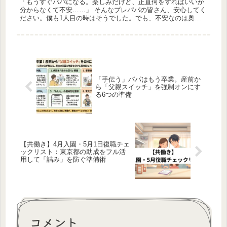
「もうすぐパパになる。楽しみだけど、正直何をすればいいか
分からなくて不安……」 そんなプレパパの皆さん、安心してく
ださい。僕も1人目の時はそうでした。でも、不安なのは奥様
も一緒なんです。 13ヶ月の育休を経験し、3人の子供を育てて
確信したこ...
「手伝う」パパはもう卒業。産前か
ら「父親スイッチ」を強制オンにす
る6つの準備
【共働き】4月入園・5月1日復職チェ
ックリスト：東京都の助成をフル活
用して「詰み」を防ぐ準備術
コメント