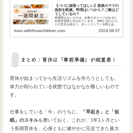
【パパに頑張ってほしい】産後のママの
負担を軽減。料理はいつから？ご飯はど
うしているの？
産後間もないママは、出産のダメージがあるた
め絶対安静と言われています。 同時に赤ちゃん
との生活も始まり、ゆっくりしている暇もあり
ません。そんな時、パパが食事を作ることでマ
lives-withthreechildren.com
2024.08.07
マの相当負担が減らせます。 共生（ともお）パ
パ 我が家の体験談をご紹介...
まとめ：育休は「事前準備」が超重要！
育休が始まってから生活リズムを作ろうとしても、
体力が削られている状態ではなかなか難しいもので
す。
仕事をしている「今」のうちに、
「早起き」と「仮
眠」のスキル
を磨いておく。これが、1年1ヶ月とい
う長期育休を、心身ともに健やかに完走できた最大