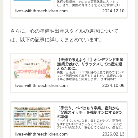
休暇を取得後、そのまま育児休業に入りまし
た。さて、男性の育休には”とるだけ育休”という
言葉が存在するため、実際にどのような生活を
lives-withthreechildren.com
2024.12.10
送っていたかを記録致します。 最初の1ヶ月目
は、7月末頃〜8月末頃の時...
さらに、心の準備や出産スタイルの選択について
は、以下の記事に詳しくまとめています。
【夫婦で考えよう！】オンデマンド出産
(無痛分娩)で、リラックスして出産を迎
えるために。
共生（ともお）パパ 3回目の出産で初めてオンデ
マンド無痛分娩で出産をしました。 出産のスタ
イルと体験談をご紹介します。 まず初めに、執
筆者自身は全くのど素人となりますので、ご検
lives-withthreechildren.com
2024.10.06
討中の方は、出産する病院で必ず医師へ相談を
してください。 出産の...
「手伝う」パパはもう卒業。産前から
「父親スイッチ」を強制オンにする6つ
の準備
「もうすぐパパになる。楽しみだけど、正直何
をすればいいか分からなくて不安……」 そんな
プレパパの皆さん、安心してください。僕も1人
目の時はそうでした。でも、不安なのは奥様も
lives-withthreechildren.com
2026.02.13
一緒なんです。 13ヶ月の育休を経験し、3人の
子供を育てて確信したこ...