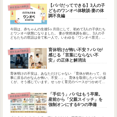
いと思います...
【パパだってできる】3人の子
男性育休の体験談
どものワンオペ体験談-妻の体
調不良編
今回は、赤ちゃんの生後5ヶ月目にして、初めて3人の子供たち
とワンオペ状態になりました。 妻が突然体調を崩し、3人の子
どもたちの世話は全て私一人で。いわゆる「ワンオペ育児」を
経験することになりました。 我が家の家族構成は以下の記事に
も掲載して...
育休明けが怖い不安？パパが
男性育休の体験談
感じる「言葉にならない不
安」の正体と解消法
育休明けの不安は、あなただけじゃない 「育休が終わって、仕
事に戻るのがなんか怖い、不安…」。 育休を取得したパパの多
くが、そう感じています。せっかく育児のペースがつかめてき
たのに、仕事が加わって生活が一変することへの不安。家事・
育児・仕事の...
「手伝う」パパはもう卒業。
男性育休の体験談
産前から「父親スイッチ」を
強制オンにする6つの準備