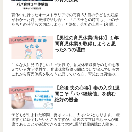
育休中に行ったオーストラリアでの写真 3人目の子どもの妊娠
がわかった時、夫婦で話し合い、「この子との時間も、上の子
たちとの時間も大切にしよう」と決め、会社の上司へ1年間の
育児休業取得を打診しました。最大の目標は、妻の産後の体調
を第一に考える...
【男性の育児休業(育休)】１年
男性育休の体験談
間育児休業を取得しようと思
った3つの理由
こんな人に見てほしい！ ✅男性で、育児休業取得そのものを考
えている方 ✅男性で、育児休業取得期間について悩んでいる方
これから育児休業を取ろうと思っている方、育児には男性の力
が必要です！ 色々な立場・環境に置かれていると思いますが、
子供の成...
【産後 夫の心得】妻の入院1週
男性育休の体験談
間こそ「パパ経験値」を積む
絶好の機会
子どもが生まれた瞬間、妻はママに、夫はパパとなります。 産
後すぐに帰宅したいところですが、産後のママは赤ちゃんが健
康であることが確認できるまで大体1週間程度病院に入院をし
ます。 その間、パパは会社で仕事をしているケースも珍しくな