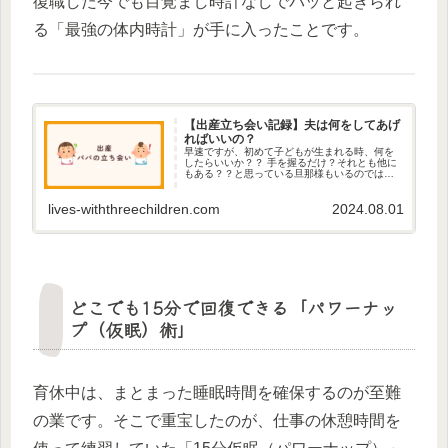
復職した今でも目覚まし時計なしでパッと起きられ
る「最強の体内時計」が手に入ったことです。
【出産立ち会い記録】夫は何をしてあげ
ればいいの？
早速ですが、初めて子どもが生まれる時、何を
したらいいか？？ 手を握るだけ？それとも他に
もある？？と思っている旦那様もいるのではな
いでしょうか？ 私自身、2回立ち会うことができ
たので、何ができるのかご紹介します。 陣痛が
lives-withthreechildren.com
2024.08.01
始まったらできること ...
どこでも15分で回復できる「パワーナッ
プ（仮眠）術」
育休中は、まとまった睡眠時間を確保するのが至難
の業です。そこで重宝したのが、仕事の休憩時間を