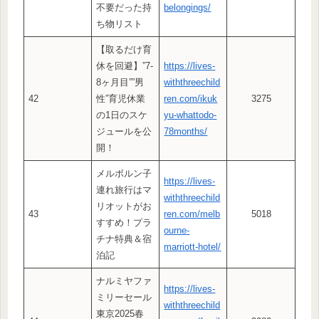
不要だった持
belongings/
ち物リスト
【取るだけ育
休を回避】”7-
https://lives-
8ヶ月目””男
withthreechild
42
性”育児休業
ren.com/ikuk
3275
の1日のスケ
yu-whattodo-
ジュールを公
78months/
開！
メルボルン子
https://lives-
連れ旅行はマ
withthreechild
リオットがお
43
ren.com/melb
5018
すすめ！プラ
ourne-
チナ特典＆宿
marriott-hotel/
泊記
ナルミヤファ
https://lives-
ミリーセール
withthreechild
東京2025春