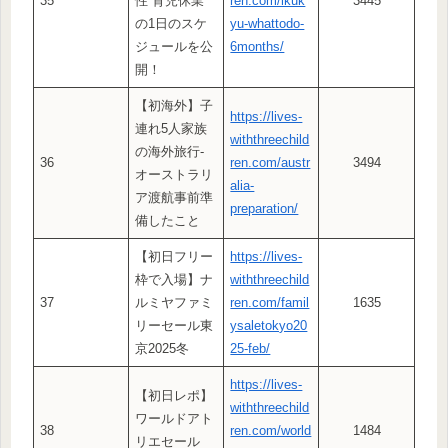
35
性”育児休業
ren.com/ikuk
3445
の1日のスケ
yu-whattodo-
ジュールを公
6months/
開！
【初海外】子
https://lives-
連れ5人家族
withthreechild
の海外旅行-
36
ren.com/austr
3494
オーストラリ
alia-
ア渡航事前準
preparation/
備したこと
【初日フリー
https://lives-
枠で入場】ナ
withthreechild
37
ルミヤファミ
ren.com/famil
1635
リーセール東
ysaletokyo20
京2025冬
25-feb/
https://lives-
【初日レポ】
withthreechild
ワールドアト
38
ren.com/world
1484
リエセール