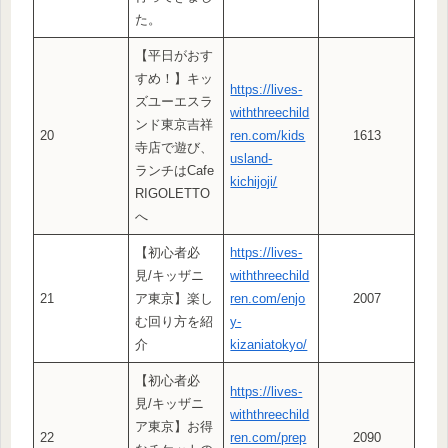
た。
【平日がおす
すめ！】キッ
https://lives-
ズユーエスラ
withthreechild
ンド東京吉祥
20
ren.com/kids
1613
寺店で遊び、
usland-
ランチはCafe
kichijoji/
RIGOLETTO
へ
【初心者必
https://lives-
見/キッザニ
withthreechild
21
ア東京】楽し
ren.com/enjo
2007
む回り方を紹
y-
介
kizaniatokyo/
【初心者必
https://lives-
見/キッザニ
withthreechild
ア東京】お得
22
ren.com/prep
2090