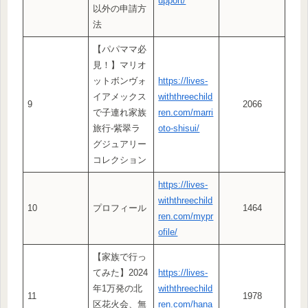
upport/
以外の申請方
法
【パパママ必
見！】マリオ
ットボンヴォ
https://lives-
イアメックス
withthreechild
9
2066
で子連れ家族
ren.com/marri
旅行-紫翠ラ
oto-shisui/
グジュアリー
コレクション
https://lives-
withthreechild
10
プロフィール
1464
ren.com/mypr
ofile/
【家族で行っ
てみた】2024
https://lives-
年1万発の北
withthreechild
11
1978
区花火会、無
ren.com/hana