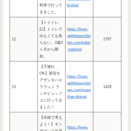
料席で行って
bi-kita/
きました。
【トイトレ
記】トイレで
https://lives-
出なくても焦
withthreechild
12
2787
らない。2歳3
ren.com/toilet
ヶ月から開
-training/
始。
【子連れ
OK】新宿モ
https://lives-
アザンタパス
withthreechild
13
ラウンジ ラ
1428
ren.com/more
ンチビュッフ
than-dining/
ェに行ってき
ました！
【夫婦で考え
よう！】オン
https://lives-
デマンド出産