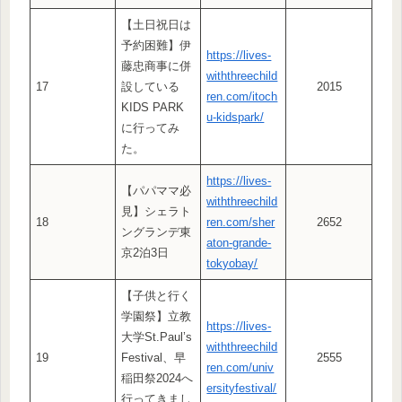
【土日祝日は
予約困難】伊
https://lives-
藤忠商事に併
withthreechild
17
設している
2015
ren.com/itoch
KIDS PARK
u-kidspark/
に行ってみ
た。
https://lives-
【パパママ必
withthreechild
見】シェラト
18
ren.com/sher
2652
ングランデ東
aton-grande-
京2泊3日
tokyobay/
【子供と行く
学園祭】立教
https://lives-
大学St.Paul’s
withthreechild
19
Festival、早
2555
ren.com/univ
稲田祭2024へ
ersityfestival/
行ってきまし