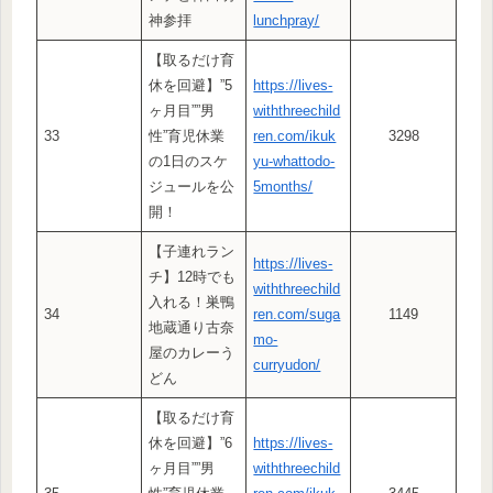
神参拝
lunchpray/
【取るだけ育
休を回避】”5
https://lives-
ヶ月目””男
withthreechild
33
性”育児休業
ren.com/ikuk
3298
の1日のスケ
yu-whattodo-
ジュールを公
5months/
開！
【子連れラン
https://lives-
チ】12時でも
withthreechild
入れる！巣鴨
34
ren.com/suga
1149
地蔵通り古奈
mo-
屋のカレーう
curryudon/
どん
【取るだけ育
休を回避】”6
https://lives-
ヶ月目””男
withthreechild