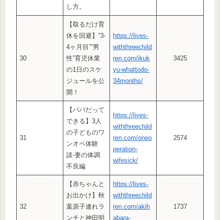
し方。
【取るだけ育
休を回避】”3-
https://lives-
4ヶ月目””男
withthreechild
30
性”育児休業
ren.com/ikuk
3425
の1日のスケ
yu-whattodo-
ジュールを公
34months/
開！
【パパだって
https://lives-
できる】3人
withthreechild
の子どものワ
31
ren.com/oneo
2574
ンオペ体験
peration-
談-妻の体調
wifesick/
不良編
【赤ちゃんと
https://lives-
お出かけ】秋
withthreechild
32
葉原子連れラ
ren.com/akih
1737
ンチと神田明
abara-