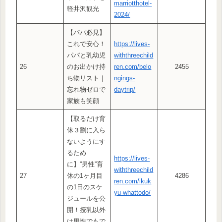
marriotthotel-
軽井沢観光
2024/
【パパ必見】
これで安心！
https://lives-
パパと乳幼児
withthreechild
26
のお出かけ持
ren.com/belo
2455
ち物リスト｜
ngings-
忘れ物ゼロで
daytrip/
家族も笑顔
【取るだけ育
休３割に入ら
ないようにす
るため
https://lives-
に】”男性”育
withthreechild
27
休の1ヶ月目
4286
ren.com/ikuk
の1日のスケ
yu-whattodo/
ジュールを公
開！授乳以外
は男性でもで