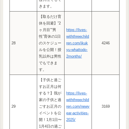
きます。
【取るだけ育
休を回避】”2
ヶ月目””男
https://lives-
性”育休の1日
withthreechild
28
のスケジュー
ren.com/ikuk
4246
ルを公開！授
yu-whattodo-
乳以外は男性
2months/
でもできま
す。
【子供と過ご
すお正月は何
する？】我が
https://lives-
家の子供と過
withthreechild
29
ごすお正月の
ren.com/newy
3169
イベントを公
ear-activities-
開！1月1日〜
2025/
1月4日の過ご