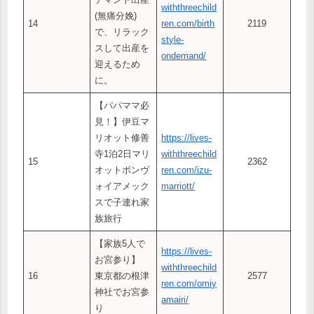
withthreechild
(無痛分娩)
14
ren.com/birth
2119
で、リラック
style-
スして出産を
ondemand/
迎えるため
に。
【パパママ必
見！】伊豆マ
リオット修善
https://lives-
寺1泊2日マリ
withthreechild
15
2362
オットボンヴ
ren.com/izu-
ォイアメック
marriott/
スで子連れ家
族旅行
【家族5人で
https://lives-
お宮参り】
withthreechild
16
東京都の根津
2577
ren.com/omiy
神社でお宮参
amairi/
り