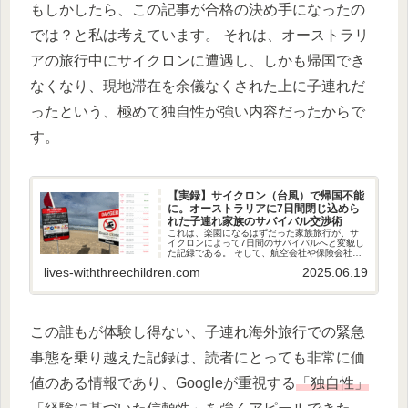
もしかしたら、この記事が合格の決め手になったの
では？と私は考えています。 それは、オーストラリ
アの旅行中にサイクロンに遭遇し、しかも帰国でき
なくなり、現地滞在を余儀なくされた上に子連れだ
ったという、極めて独自性が強い内容だったからで
す。
【実録】サイクロン（台風）で帰国不能
に。オーストラリアに7日間閉じ込めら
れた子連れ家族のサバイバル交渉術
これは、楽園になるはずだった家族旅行が、サ
イクロンによって7日間のサバイバルへと変貌し
た記録である。 そして、航空会社や保険会社を
相手に、失った金と尊厳を取り戻すために戦っ
lives-withthreechildren.com
2025.06.19
た、一個人の「交渉」の全記録でもある。 私た
ちのこの体験が、これから...
この誰もが体験し得ない、子連れ海外旅行での緊急
事態を乗り越えた記録は、読者にとっても非常に価
値のある情報であり、Googleが重視する
「独自性」