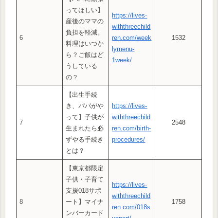
ってほしい】
https://lives-
産後のママの
withthreechild
負担を軽減。
6
ren.com/week
1532
料理はいつか
lymenu-
ら？ご飯はど
1week/
うしている
の？
【出生手続
き、パパがや
https://lives-
って】子供が
withthreechild
7
2548
生まれたら必
ren.com/birth-
ずやる手続き
procedures/
とは？
【東京都限定
子供・子育て
https://lives-
支援018サポ
withthreechild
8
ート】マイナ
1758
ren.com/018s
ンバーカード