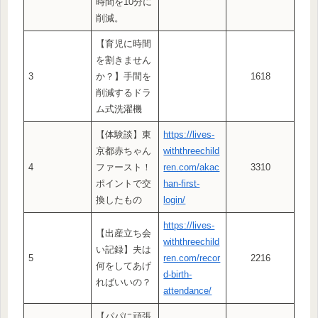
時間を10分に
削減。
【育児に時間
を割きません
3
か？】手間を
1618
削減するドラ
ム式洗濯機
【体験談】東
https://lives-
京都赤ちゃん
withthreechild
4
ファースト！
ren.com/akac
3310
ポイントで交
han-first-
換したもの
login/
https://lives-
【出産立ち会
withthreechild
い記録】夫は
5
ren.com/recor
2216
何をしてあげ
d-birth-
ればいいの？
attendance/
【パパに頑張