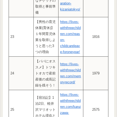
なチケットの
aration-
取得と事前準
kizaniatokyo/
備
【男性の育児
https://lives-
休業(育休)】
withthreechild
１年間育児休
ren.com/reas
23
1816
業を取得しよ
on-
うと思った3
childcareleav
つの理由
e-foroneyear/
【パパにオス
https://lives-
スメ】トツキ
withthreechild
24
トオカで産前
1979
ren.com/mem
産後の成長記
oryrecord/
録を残そう！
https://lives-
【宿泊記】1
withthreechild
泊2日、軽井
ren.com/karui
25
沢マリオット
2575
zawa-
ホテル滞在と