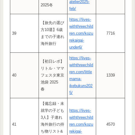
atelier2025-
2025冬
feb/
https://lives-
【旅先の選び
withthreechild
方10選】6歳
39
ren.com/kozu
7716
までの子連れ
rekaigai-
海外旅行
under6/
https://lives-
【初日レポ】
withthreechild
リトル・ママ
ren.com/little
40
フェスタ東京
1339
mama-
池袋 2025
ikebukuro202
春
5/
【備忘録・未
就学の子ども
https://lives-
3人】子連れ
withthreechild
41
海外旅行の持
ren.com/kozu
4570
ち物リスト&
rekigai-