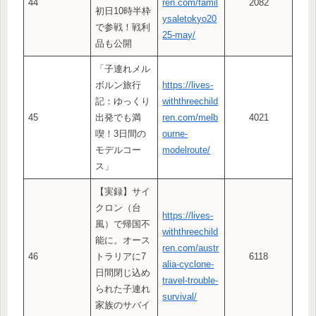
44
ren.com/famil
2082
初日10時半枠
ysaletokyo20
で参戦！戦利
25-may/
品も公開
「子連れメル
ボルン旅行
https://lives-
記：ゆっくり
withthreechild
45
出発でも満
ren.com/melb
4021
喫！3日間の
ourne-
モデルコー
modelroute/
ス」
【実録】サイ
クロン（台
https://lives-
風）で帰国不
withthreechild
能に。オース
ren.com/austr
46
トラリアに7
6118
alia-cyclone-
日間閉じ込め
travel-trouble-
られた子連れ
survival/
家族のサバイ