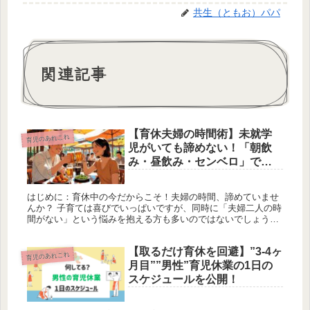
共生（ともお）パパ
関連記事
【育休夫婦の時間術】未就学
育児のあれこれ
児がいても諦めない！「朝飲
み・昼飲み・センベロ」で楽
しむ大人の息抜きタイム
はじめに：育休中の今だからこそ！夫婦の時間、諦めていませ
んか？ 子育ては喜びでいっぱいですが、同時に「夫婦二人の時
間がない」という悩みを抱える方も多いのではないでしょう
か？特に小さなお子さんがいると、夜は寝かしつけ、休日は家
族サービス…と、...
【取るだけ育休を回避】”3-4ヶ
育児のあれこれ
月目””男性”育児休業の1日の
スケジュールを公開！