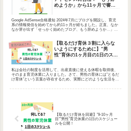
めようか」から11ヶ月で審査
通過した全道のり
Google AdSense合格通知 2024年7月にブログを開設し、育児
系の情報発信を始めてから約11ヶ月が経ちました。正直、なか
なか芽が出ず「せっかく始めたブログ、もう辞めようか…」と
妻に話していた、まさにその最中だった2025年6月2...
【取るだけ育休３割に入らな
育児のあれこれ
いようにするために】”男
性”育休の1ヶ月目の1日のスケ
ジュールを公開！授乳以外は
男性でもできます。
私は会社の制度を活用して、出産直後に使える休暇を取得後、
そのまま育児休業に入りました。さて、男性の育休には”とるだ
け育休”という言葉が存在するため、実際にどのような生活を送
っていたかを記録致します。 最初の1ヶ月目は、7月末頃〜8月
末頃の時...
【取るだけ育休を回避】”9-10ヶ月
目””男性”育児休業の1日のスケジュー
ルを公開！