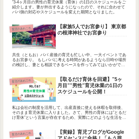
”3-4ヶ月目の男性の育児休業（育休）の1日のスケジュールをご
紹介します。妻が外出するようになったので、それに合わせて
パパ側の対応やスケジュールを変えた期間となりました。
【家族5人でお宮参り】 東京都
育児のあれこれ
の根津神社でお宮参り
共生（ともお）パパ 産後の育児も忙しい中、一大イベントであ
るお宮参り。 もしパパに考える時間があるようなら日時や場所
の検討し、妻とも相談できるベースを作ってみてはいかがでし
ょうか？ お宮参りの時期はずらしてOK 適切な時期はいつ？ 男
の子な...
【取るだけ育休を回避】”5ヶ
育児のあれこれ
月目””男性”育児休業の1日の
スケジュールを公開！
私は会社の制度を活用して、出産直後に使える休暇を取得後、
そのまま育児休業に入りました。さて、男性の育休には”とるだ
け育休”という言葉が存在するため、実際にどのような生活を送
っていたかを記録致します。 5ヶ月目は、余裕が出てきたの
か、家事に対...
【実録】育児ブログがGoogle
育児のあれこれ
アドセンスに合格！「もう辞